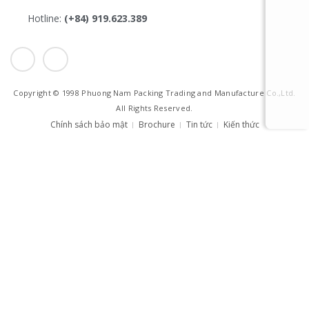
Hotline:
(+84) 919.623.389
I
Y
c
o
o
u
n
t
-
u
f
b
a
e
Copyright © 1998 Phuong Nam Packing Trading and Manufacture Co.,Ltd.
c
e
All Rights Reserved.
b
Chính sách bảo mật
Brochure
Tin tức
Kiến thức
o
o
k