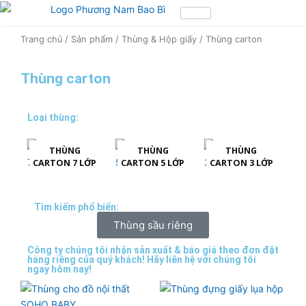
Nhảy
tới
nội
Trang chủ
/
Sản phẩm
/
Thùng & Hộp giấy
/ Thùng carton
dung
Thùng carton
Loại thùng:
THÙNG
THÙNG
THÙNG
CARTON 7 LỚP
CARTON 5 LỚP
CARTON 3 LỚP
Tìm kiếm phổ biến:
Thùng sầu riêng
Công ty chúng tôi nhận sản xuất & báo giá theo đơn đặt
hàng riêng của quý khách! Hãy liên hệ với chúng tôi
ngay hôm nay!