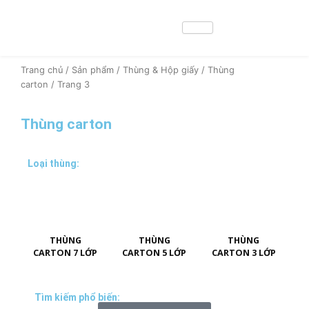
Nhảy
tới
nội
dung
Trang chủ
/
Sản phẩm
/
Thùng & Hộp giấy
/
Thùng
carton
/ Trang 3
Thùng carton
Loại thùng:
THÙNG
THÙNG
THÙNG
CARTON 7 LỚP
CARTON 5 LỚP
CARTON 3 LỚP
Tìm kiếm phổ biến: