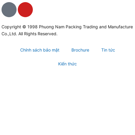
I
Y
c
o
o
u
n
t
Copyright © 1998 Phuong Nam Packing Trading and Manufacture
Co.,Ltd. All Rights Reserved.
-
u
f
b
a
e
Chính sách bảo mật
Brochure
Tin tức
c
e
Kiến thức
b
o
o
k