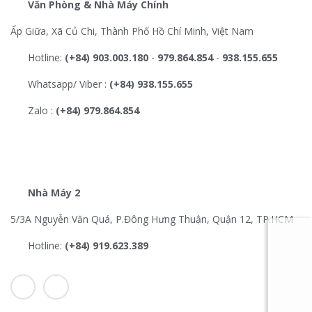
Văn Phòng & Nhà Máy Chính
Ấp Giữa, Xã Củ Chi, Thành Phố Hồ Chí Minh, Việt Nam
Hotline:
(+84) 903.003.180
-
979.864.854
-
938.155.655
Whatsapp/ Viber :
(+84) 938.155.655
Zalo :
(+84) 979.864.854
Nhà Máy 2
5/3A Nguyễn Văn Quá, P.Đông Hưng Thuận, Quận 12, TP.HCM
Hotline:
(+84) 919.623.389
I
Y
c
o
o
u
n
t
-
u
f
b