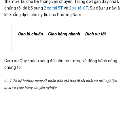
thêm xe tải cho hệ thống vận chuyển. Trong đợt gần đây nhất,
chúng tôi đã bổ sung
2 xe tải 5T
và
2 xe tải 8T
. Sự đầu tư này là
lời khẳng định cho uy tín của Phương Nam:
Bao bì chuẩn – Giao hàng nhanh – Dịch vụ tốt
Cảm ơn Quý khách hàng đã luôn tin tưởng và đồng hành cùng
chúng tôi!
👉 𝐿𝑖𝑒̂𝑛 ℎ𝑒̣̂ ℎ𝑜𝑡𝑙𝑖𝑛𝑒 𝑛𝑔𝑎𝑦 𝑑𝑒̂̉ 𝑛ℎ𝑎̣̂𝑛 𝑏𝑎́𝑜 𝑔𝑖𝑎́ 𝑏𝑎𝑜 𝑏𝑖̀ 𝑡𝑜̂́𝑡 𝑛ℎ𝑎̂́𝑡 𝑣𝑎̀ 𝑡𝑟𝑎̉𝑖 𝑛𝑔ℎ𝑖𝑒̣̂𝑚
𝑑𝑖̣𝑐ℎ 𝑣𝑢̣ 𝑔𝑖𝑎𝑜 ℎ𝑎̀𝑛𝑔 𝑐ℎ𝑢𝑦𝑒̂𝑛 𝑛𝑔ℎ𝑖𝑒̣̂𝑝!