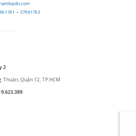
nambaobi.com
961761
–
37961763
 2
g Thuận, Quận 12, TP.HCM
19.623.389