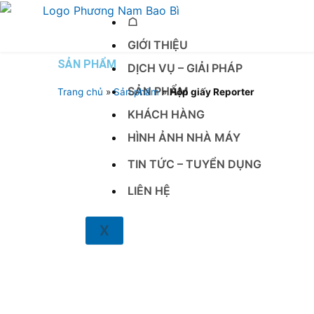
Nhảy
☖
tới
nội
GIỚI THIỆU
dung
SẢN PHẨM
DỊCH VỤ – GIẢI PHÁP
SẢN PHẨM
Trang chủ
»
Sản phẩm
»
Hộp giấy Reporter
KHÁCH HÀNG
HÌNH ẢNH NHÀ MÁY
TIN TỨC – TUYỂN DỤNG
LIÊN HỆ
X