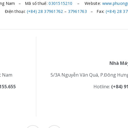
ơng Nam – Mã số thuế:
0301515210
– Website:
www.phuong
Điện thoại:
(+84) 28 37961762
–
37961763
– Fax:
(+84) 28
37
Nhà Máy
ệt Nam
5/3A Nguyễn Văn Quá, P.Đông Hưn
155.655
Hotline:
(+84) 9
I
Y
c
o