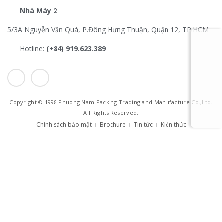
Nhà Máy 2
5/3A Nguyễn Văn Quá, P.Đông Hưng Thuận, Quận 12, TP.HCM
Hotline:
(+84) 919.623.389
I
Y
c
o
o
u
n
t
-
u
f
b
a
e
Copyright © 1998 Phuong Nam Packing Trading and Manufacture Co.,Ltd.
c
e
All Rights Reserved.
b
Chính sách bảo mật
Brochure
Tin tức
Kiến thức
o
o
k