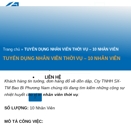
Nhảy
tới
☖
nội
GIỚI THIỆU
dung
DỊCH VỤ – GIẢI
PHÁP
SẢN PHẨM
KHÁCH HÀNG
Trang chủ
»
TUYỂN DỤNG NHÂN VIÊN THỜI VỤ – 10 NHÂN VIÊN
HÌNH ẢNH NHÀ MÁY
TUYỂN DỤNG NHÂN VIÊN THỜI VỤ – 10 NHÂN VIÊN
TIN TỨC – TUYỂN
DỤNG
LIÊN HỆ
Khách hàng tin tưởng, đơn hàng đổ về dồn dập, Cty TNHH SX-
TM Bao Bì Phương Nam chúng tôi đang tìm kiếm những cộng sự
nhiệt huyết cho vị trí
nhân viên thời vụ
:
X
SỐ LƯỢNG:
10 Nhân Viên
MÔ TẢ CÔNG VIỆC: