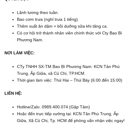
Lãnh lương theo tuần.
Bao cơm trưa (nghỉ trưa 1 tiếng).
Thêm xuất ăn dặm + bồi dưỡng sữa khi tăng ca.
Có cơ hội trở thành nhân viên chính thức với Cty Bao Bì
Phương Nam.
NƠI LÀM VIỆC:
CTy TNHH SX-TM Bao Bì Phương Nam: KCN Tân Phú
Trung, Ấp Giữa, xã Củ Chi, TP.HCM.
Thời gian làm việc: Thứ Hai – Thứ Bảy (6:00 đến 15:00)
LIÊN HỆ:
Hotline/Zalo: 0989.400.074 (Gặp Tâm)
Hoặc đến trực tiếp xưởng tại: KCN Tân Phú Trung, Ấp
Giữa, Xã Củ Chi, Tp. HCM để phỏng vấn nhận việc ngay!